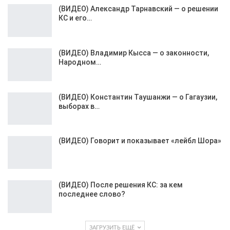
(ВИДЕО) Александр Тарнавский — о решении
КС и его…
(ВИДЕО) Владимир Кысса — о законности,
Народном…
(ВИДЕО) Константин Таушанжи — о Гагаузии,
выборах в…
(ВИДЕО) Говорит и показывает «лейбл Шора»
(ВИДЕО) После решения КС: за кем
последнее слово?
ЗАГРУЗИТЬ ЕЩЁ