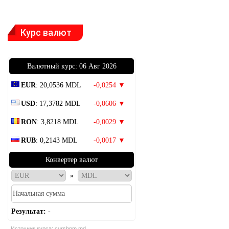
Курс валют
Bалютный курс: 06 Авг 2026
EUR
: 20,0536 MDL
-0,0254 ▼
USD
: 17,3782 MDL
-0,0606 ▼
RON
: 3,8218 MDL
-0,0029 ▼
RUB
: 0,2143 MDL
-0,0017 ▼
Конвертер валют
»
Результат:
-
Источник курса:
cursbnm.md