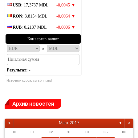
USD
: 17,3737 MDL
-0,0045 ▼
RON
: 3,8154 MDL
-0,0064 ▼
RUB
: 0,2137 MDL
-0,0006 ▼
Конвертер валют
»
Результат:
-
Источник курса:
cursbnm.md
Архив новостей
<
>
Март 2017
▼
ПН
ВТ
СР
ЧТ
ПТ
СБ
ВС