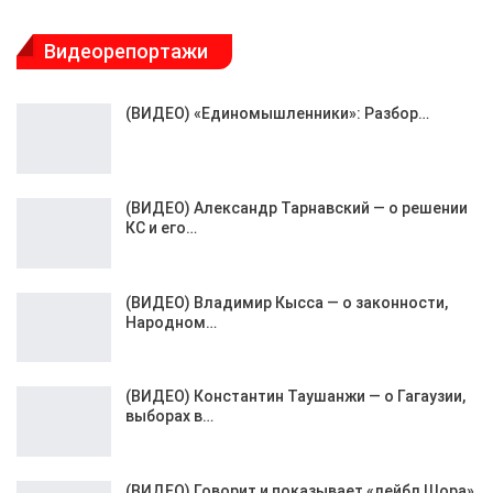
Видеорепортажи
(ВИДЕО) «Единомышленники»: Разбор…
(ВИДЕО) Александр Тарнавский — о решении
КС и его…
(ВИДЕО) Владимир Кысса — о законности,
Народном…
(ВИДЕО) Константин Таушанжи — о Гагаузии,
выборах в…
(ВИДЕО) Говорит и показывает «лейбл Шора»