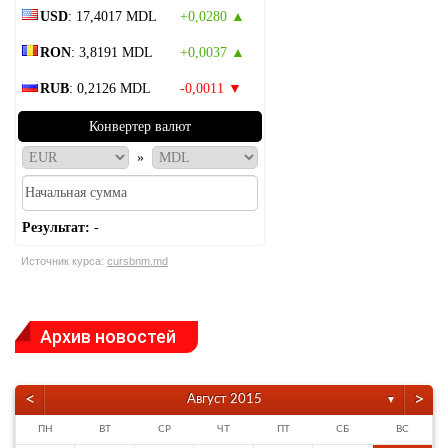
USD
: 17,4017 MDL
+0,0280 ▲
RON
: 3,8191 MDL
+0,0037 ▲
RUB
: 0,2126 MDL
-0,0011 ▼
Конвертер валют
»
Результат:
-
Источник курса:
cursbnm.md
Архив новостей
<
>
Август 2015
▼
ПН
ВТ
СР
ЧТ
ПТ
СБ
ВС