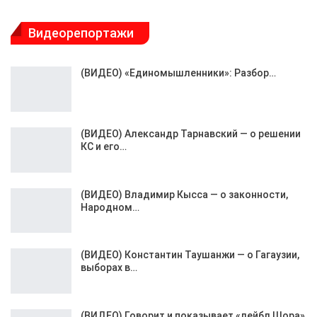
Видеорепортажи
(ВИДЕО) «Единомышленники»: Разбор…
(ВИДЕО) Александр Тарнавский — о решении
КС и его…
(ВИДЕО) Владимир Кысса — о законности,
Народном…
(ВИДЕО) Константин Таушанжи — о Гагаузии,
выборах в…
(ВИДЕО) Говорит и показывает «лейбл Шора»