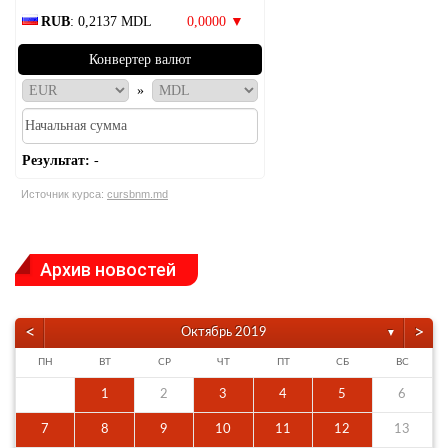
RUB
: 0,2137 MDL
0,0000 ▼
Конвертер валют
»
Результат:
-
Источник курса:
cursbnm.md
Архив новостей
<
>
Октябрь 2019
▼
ПН
ВТ
СР
ЧТ
ПТ
СБ
ВС
1
2
3
4
5
6
7
8
9
10
11
12
13