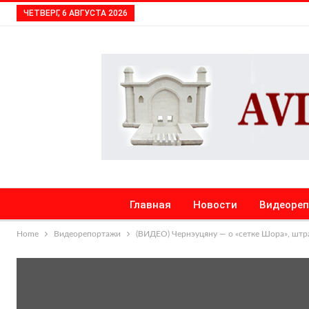
ЧЕТВЕРГ, 6 АВГУСТА 2026
Главная
Новости
Видеоре
Home
Видеорепортажи
(ВИДЕО) Чернэуцяну — о «сетке Шора», штр