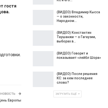
т гостя
дова.
(ВИДЕО) Владимир Кысса
— о законности,
Народном…
(ВИДЕО) Константин
Таушанжи — о Гагаузии,
выборах в…
(ВИДЕО) Говорит и
одготовки.
показывает «лейбл Шора»
(ВИДЕО) После решения
КС: за кем последнее
слово?
 НОВОСТЬ
ЗАГРУЗИТЬ ЕЩЁ
День Европы