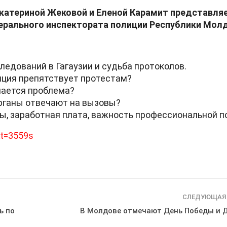
катериной Жековой и Еленой Карамит представляе
нерального инспектората полиции Республики Мол
едований в Гагаузии и судьба протоколов.
иция препятствует протестам?
ешается проблема?
органы отвечают на вызовы?
, заработная плата, важность профессиональной п
t=3559s
СЛЕДУЮЩАЯ
ь по
В Молдове отмечают День Победы и 