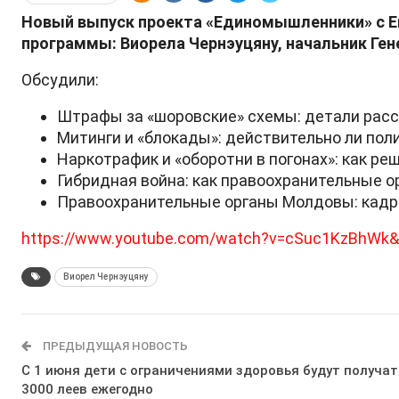
Новый выпуск проекта «Единомышленники» с Е
программы: Виорела Чернэуцяну, начальник Ге
Обсудили:
Штрафы за «шоровские» схемы: детали рассл
Митинги и «блокады»: действительно ли пол
Наркотрафик и «оборотни в погонах»: как р
Гибридная война: как правоохранительные 
Правоохранительные органы Молдовы: кадры
https://www.youtube.com/watch?v=cSuc1KzBhWk&
Виорел Чернэуцяну
ПРЕДЫДУЩАЯ НОВОСТЬ
С 1 июня дети с ограничениями здоровья будут получат
3000 леев ежегодно