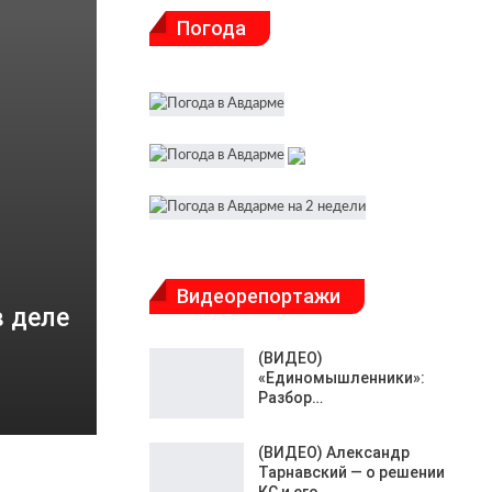
Погода
Видеорепортажи
в деле
(ВИДЕО)
«Единомышленники»:
Разбор…
(ВИДЕО) Александр
Тарнавский — о решении
КС и его…