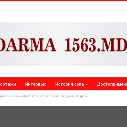
портажи
Интервью
История села
Достопримеч
афах, и новых обстоятельствах в деле Людмилы Вартик