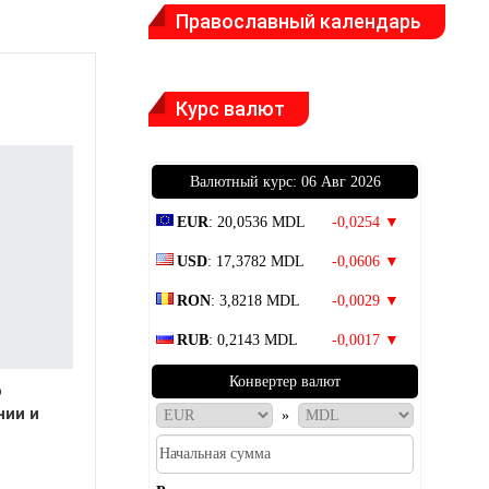
Православный календарь
Курс валют
Bалютный курс: 06 Авг 2026
EUR
: 20,0536 MDL
-0,0254 ▼
USD
: 17,3782 MDL
-0,0606 ▼
RON
: 3,8218 MDL
-0,0029 ▼
RUB
: 0,2143 MDL
-0,0017 ▼
Конвертер валют
о
нии и
»